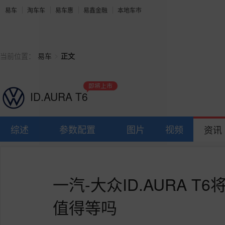
易车
淘车车
易车惠
易鑫金融
本地车市
>
当前位置：
易车
正文
即将上市
ID.AURA T6
综述
参数配置
图片
视频
资讯
一汽-大众ID.AURA 
值得等吗