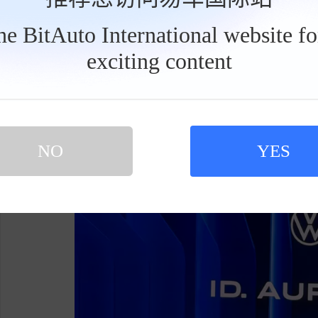
电续航将超过 600 公里（高配预计达到 700 公
10 分钟可以补能 300 公里，不过我们预计
the BitAuto International website f
然为 400V 架构。
exciting content
工
具
全新 ID.AURA T6 的突出优势其实在
栏
接采用国内地平线的技术支持，并搭载激光雷达传
辅助能力。激光雷达版将搭载高阶驾驶辅助能力
辅助能力。
NO
YES