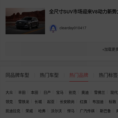
全尺寸SUV市场迎来V8动力新势
clearday010417
+
加载更
同品牌车型
热门车型
热门品牌
热门标签
大众
丰田
本田
日产
宝马
别克
奥迪
雪佛兰
现代
领克
雪铁龙
长城
起亚
长安欧尚
红旗
布加迪
标致
凯迪拉克
荣威
哈弗
沃尔沃
悍马
广汽传祺
斯巴鲁