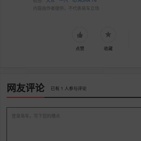
标签:
大众
一汽
ID.AURA T6
内容由作者提供，不代表易车立场
点赞
收藏
网友评论
已有
1
人参与评论
登录易车，写下您的槽点