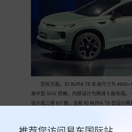
空间方面，ID.AURA T6 车身尺寸为 4920×
准中型 SUV 范畴，内部设计为两排 5 座布局
设计成三排 6/7 座，全新 ID.AURA T6 仅
后排腿部空间非常舒展，同时还可以获得一个容
而在续航和补能方面，全新 ID.AURA T6
推荐您访问易车国际站