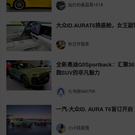
灿烂的香茹草1518
大众ID.AURAT6换座舱，女王
秋日开窗茶
全新奥迪Q5Sportback：汇
跑SUV的非凡魅力
七书房940705
一汽-大众ID. AURA T6盲订开启
小小钰是我