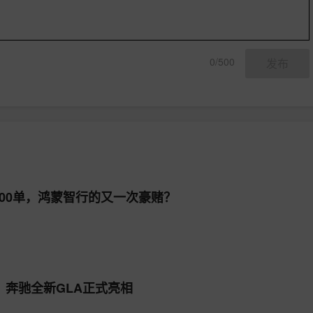
0/500
发布
100单，鸿蒙智行的又一次豪赌？
奔驰全新GLA正式亮相