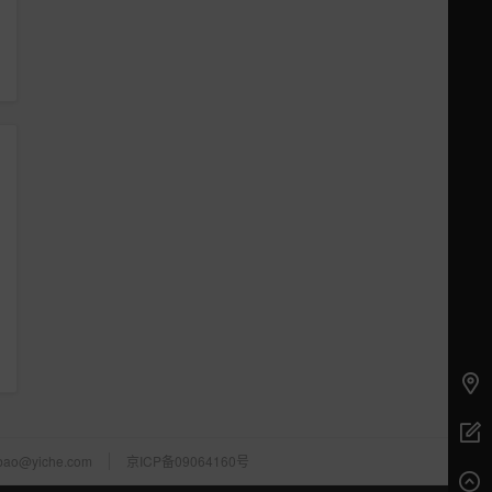
bao@yiche.com
京ICP备09064160号