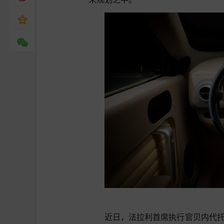
近日，法拉利首席执行官贝内代托