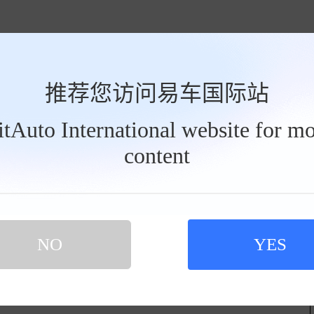
举报当前文章
推荐您访问易车国际站
BitAuto International website for mo
微博
QQ空间
微信
content
NO
YES