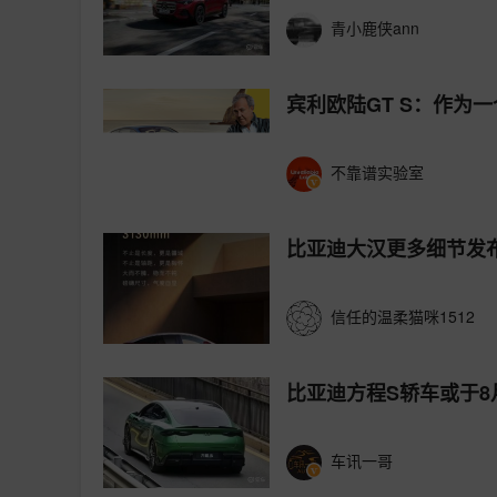
青小鹿侠ann
宾利欧陆GT S：作为
不靠谱实验室
比亚迪大汉更多细节发布 
信任的温柔猫咪1512
比亚迪方程S轿车或于8
车讯一哥