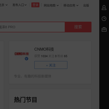
北京
发布入口
登录
网站地图
移动应用
出版
CNMO科技
获赞
1034
关注
0
粉丝
65
+
关注
专业、有趣的科技新媒体
热门节目