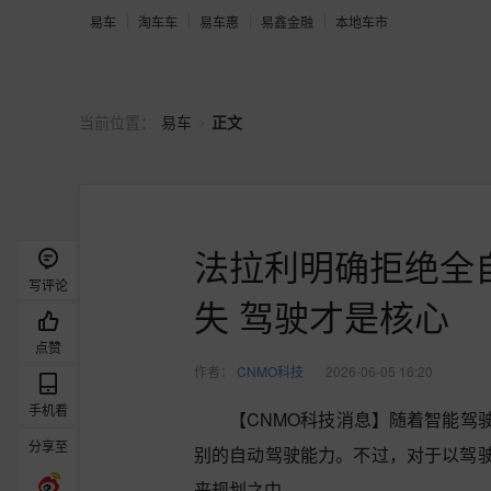
易车
淘车车
易车惠
易鑫金融
本地车市
>
当前位置：
易车
正文
法拉利明确拒绝全
写评论
失 驾驶才是核心
点赞
作者：
CNMO科技
2026-06-05 16:20
手机看
【CNMO科技消息】随着智能驾
分享至
别的自动驾驶能力。不过，对于以驾
来规划之中。