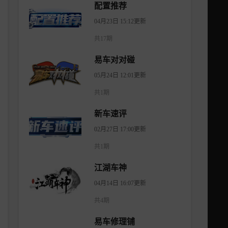
配置推荐
04月23日 15:12更新
共17期
易车对对碰
05月24日 12:01更新
共1期
新车速评
02月27日 17:00更新
共1期
江湖车神
04月14日 16:07更新
共4期
易车修理铺