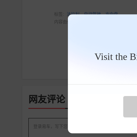
标签:
法拉利
自动驾驶
方向盘
内容由作者提供，不代表易车立场
Visit the 
点赞
收藏
网友评论
登录易车，写下您的槽点