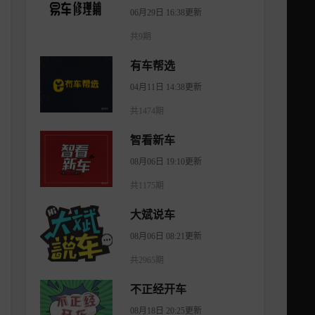
06月29日 16:38更新
共9期
有车帮选
04月11日 14:38更新
共1474期
智看新车
08月06日 19:10更新
共1175期
大斌说车
08月06日 08:21更新
共2965期
不正经开车
08月18日 20:25更新