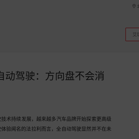
自动驾驶：方向盘不会消
驶技术持续发展，越来越多汽车品牌开始探索更高级
驶体验闻名的法拉利而言，全自动驾驶显然并不在未