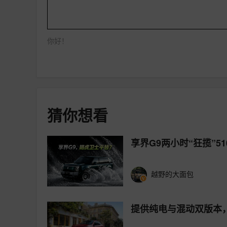
你好！
猜你想看
享界G9两小时“狂揽”5
越野的大面包
提供纯电与混动双版本，