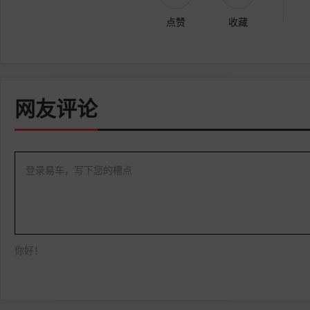
点赞
收藏
网友评论
登录易车，写下您的槽点
你好！