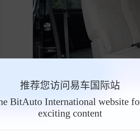
推荐您访问易车国际站
东风风行菱智搭载1.6自然吸气发动机（多点
the BitAuto International website f
搭配在菱智上动力表现中规中矩，低扭较弱而且能
exciting content
工
位。
具
栏
菱智的主/被动安全配置很齐全，包括了
自动
缓降
、
上坡辅助
、
膝部气囊
、
HUD抬头显示
、
刹