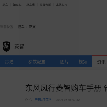
易车
淘车车
易车惠
易鑫金融
本地车市
>
当前位置：
易车
正文
菱智
综述
参数配置
图片
视频
资讯
东风风行菱智购车手册 
作者：
早安院子工坊
2026-06-06 07:32