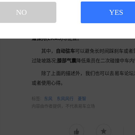
等)
、
刹车辅助(EBA/BAS等)
、
牵引力控制(ASR/
NO
YES
全气帘
、
手机无线充电
、
夜视系统
、
LED日间
热
、
车身稳定控制(ESP/DSC等)
、
后倒车雷达
、
道保持(LKAS)
等配置。
其中，
自动驻车
可以避免长时间踩刹车或者
过陡坡路况;
膝部气囊
降低乘员在二次碰撞中车内
除了上面的描述外，我们也可以去易车论坛
或者使用心得。
标签:
东风
东风风行
菱智
内容由作者提供，不代表易车立场