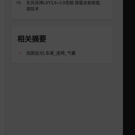
东风风神L8Y/L8+/L9亮相 搭载全新新能
源技术
相关摘要
岚图追光L车尾_座椅_气囊