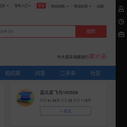
北京
发布入口
登录
网站地图
移动应用
出版
第31名
中大型车指数排行
知识库
问答
二手车
社区
蓝北星飞鸟160508
获赞
61.36万
关注
22
粉丝
1.78万
+
关注