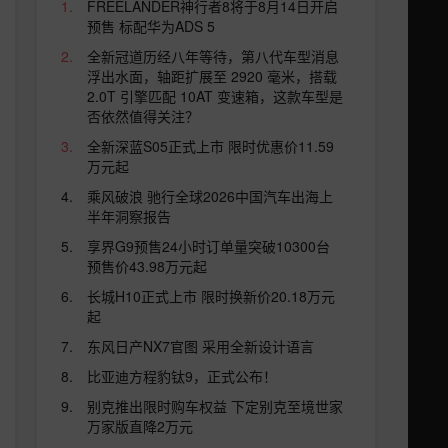
FREELANDER神行者8将于8月14日开启
预售 标配华为ADS 5
全新冠道历经八年等待，第八代车型消息
浮出水面，轴距扩展至 2920 毫米，搭载
2.0T 引擎匹配 10AT 变速箱，这款车型是
否依然值得关注？
全新深蓝S05正式上市 限时优惠价11.59
万元起
乘风破浪 驰行全球2026中国汽车出海上
半年洞察报告
享界G9预售24小时订单量突破10300台
预售价43.98万元起
长城H10正式上市 限时换新价20.18万元
起
东风日产NX7官图 采用全新设计语言
比亚迪方程豹钛9，正式公布！
别克推出限时购车权益 下定别克至境世家
万家版直降2万元