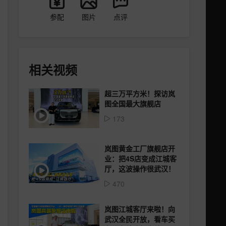
参配
图片
点评
相关视频
超三万平方米！探访岚
图全国最大旗舰店
173
岚图黄金工厂旗舰店开
业：把4S店变成江城客
厅，这波操作很武汉！
470
岚图江城客厅来啦！向
武汉全民开放，看车买