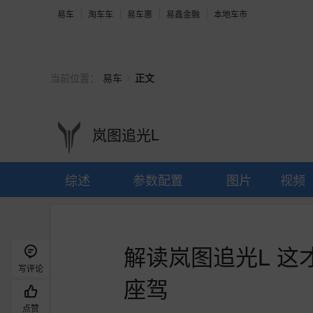
易车
淘车车
易车惠
易鑫金融
本地车市
>
当前位置：
易车
正文
岚图追光L
综述
参数配置
图片
视频
解读岚图追光L 
写评论
座驾
点赞