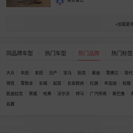
+
加载更
同品牌车型
热门车型
热门品牌
热门标签
大众
丰田
本田
日产
宝马
别克
奥迪
雪佛兰
现代
领克
雪铁龙
长城
起亚
长安欧尚
红旗
布加迪
标致
凯迪拉克
荣威
哈弗
沃尔沃
悍马
广汽传祺
斯巴鲁
名爵