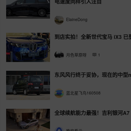
电速度同样引人注目
ElaineDong
到店实拍！全新世代宝马 iX3 
月色草原呀
1
东风风行终于妥协，现在的中型m
蓝北星飞鸟160508
全球续航能力最强！吉利银河A7
晚安看云