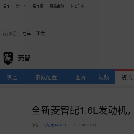
易车
淘车车
易车惠
易鑫金融
本地车市
>
当前位置：
易车
正文
菱智
综述
参数配置
图片
视频
资讯
全新菱智配1.6L发动机
作者：
竹湖光031021
2026-06-06 11:23