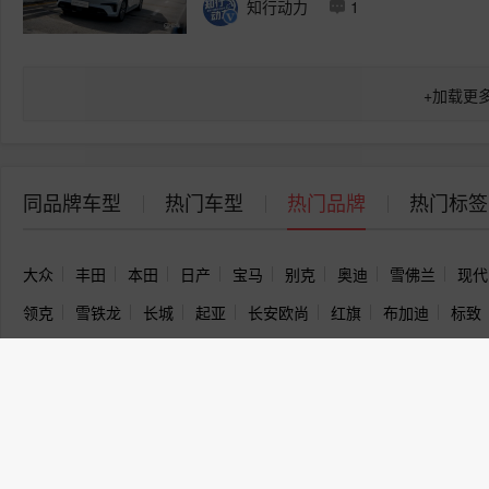
知行动力
1
+
加载更
同品牌车型
热门车型
热门品牌
热门标签
大众
丰田
本田
日产
宝马
别克
奥迪
雪佛兰
现代
领克
雪铁龙
长城
起亚
长安欧尚
红旗
布加迪
标致
凯迪拉克
荣威
哈弗
沃尔沃
悍马
广汽传祺
斯巴鲁
名爵