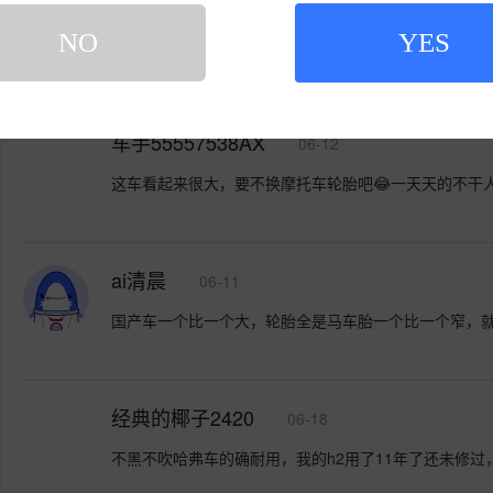
NO
YES
你好！
车手55557538AX
06-12
这车看起来很大，要不换摩托车轮胎吧😂一天天的不干
ai清晨
06-11
国产车一个比一个大，轮胎全是马车胎一个比一个窄，就
经典的椰子2420
06-18
不黑不吹哈弗车的确耐用，我的h2用了11年了还未修过