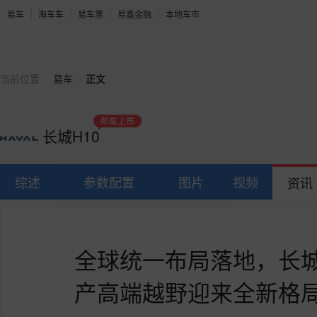
易车
淘车车
易车惠
易鑫金融
本地车市
>
当前位置：
易车
正文
新车上市
长城H10
综述
参数配置
图片
视频
资讯
全球统一布局落地，长城
产高端越野迎来全新格