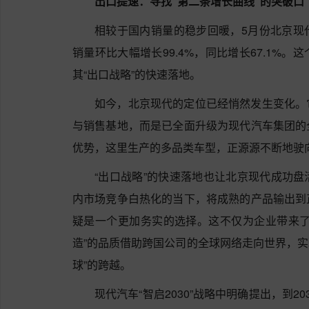
出口提速：寻找“第二条增长曲线”的突破口
相较于国内销量的稳步回暖，5月份北京现
销量环比大幅增长99.4%，同比增长67.1%
其“出口战略”的快速落地。
如今，北京现代的定位已经悄然发生变化。
与销售基地，而是已全面升级为现代汽车集团的
优势，这里生产的多品类车型，正源源不断地驶
“出口战略”的快速落地也让北京现代成功
内市场竞争白热化的当下，将成熟的产品输出到
疑是一个更加务实的选择。这不仅为企业带来了
造”的品质借助跨国公司的全球网络走向世界，实
球”的跨越。
现代汽车“智启2030”战略中明确提出，到