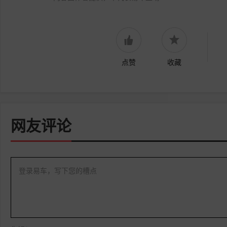
点赞
收藏
网友评论
登录易车，写下您的槽点