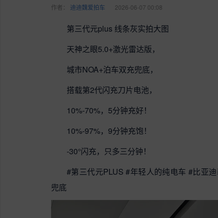
作者：
迪迪魏爱拍车
2026-06-07 00:08
第三代元plus 线条灰实拍大图
天神之眼5.0+激光雷达版，
城市NOA+泊车双充兜底，
搭载第2代闪充刀片电池，
10%-70%，5分钟充好！
10%-97%，9分钟充饱！
-30°闪充，只多三分钟！
#第三代元PLUS #年轻人的纯电车 #比亚
兜底