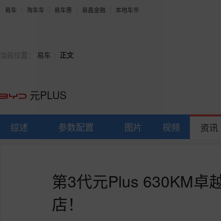
易车
淘车车
易车惠
易鑫金融
本地车市
>
当前位置：
易车
正文
元PLUS
综述
参数配置
图片
视频
资讯
第3代元Plus 630K
店！