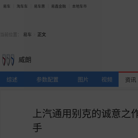
易车
淘车车
易车惠
易鑫金融
本地车市
>
当前位置：
易车
正文
威朗
综述
参数配置
图片
视频
资讯
上汽通用别克的诚意之作
手