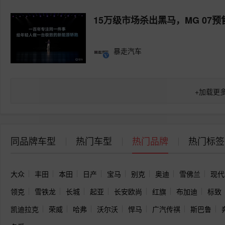
15万级市场杀出黑马，MG 07预售
暴走汽车
+
加载更
同品牌车型
热门车型
热门品牌
热门标签
大众
丰田
本田
日产
宝马
别克
奥迪
雪佛兰
现代
领克
雪铁龙
长城
起亚
长安欧尚
红旗
布加迪
标致
凯迪拉克
荣威
哈弗
沃尔沃
悍马
广汽传祺
斯巴鲁