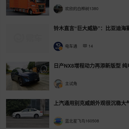
欢欣的白桦树1380
铃木直言“巨大威胁”：比亚迪海
电车通
14
日产NX8增程动力再添新版型 纯
主试角
上汽通用别克威朗外观很沉稳大
蓝北星飞鸟160508