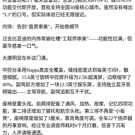
声波雷达和5个毫米波雷达，总算力高达508TOPS。城市NOA
功能交付即开放，首批支持全国30座核心城市。虽然没有喊出
“L3”的口号，但实际体验已经无限接近。
内饰：告别“直男审美”，开始卷细节
过去比亚迪的内饰常被吐槽“工程师审美”——功能性拉满，但
豪华感差一口气。
大唐明显在补这门课。
中控台采用Nappa真皮全覆盖，缝线密度达到每英寸8针，触
感细腻。15.6英寸旋转中控屏升级为2.5K超清屏，边框缩窄了
40%。副驾前方增加了一块12.3英寸娱乐屏，支持独立蓝牙音
频输出——主驾导航、副驾追剧互不干扰。
座椅是重头戏。前两排配备了通风、加热、按摩、记忆四项功
能，第二排还增加了腿托和航空头枕。第三排不再是“小板
凳”，座椅厚度增加了3厘米，靠背角度可调。全车22个扬声器
的丹拿音响，经过专业调音师耗时6个月打磨，低音下沉有
力，人声清晰通透。