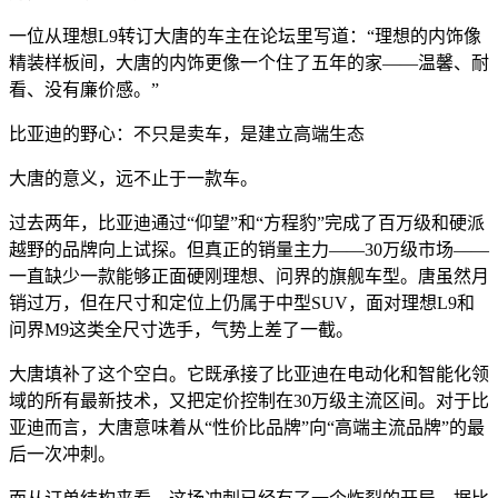
一位从理想L9转订大唐的车主在论坛里写道：“理想的内饰像
精装样板间，大唐的内饰更像一个住了五年的家——温馨、耐
看、没有廉价感。”
比亚迪的野心：不只是卖车，是建立高端生态
大唐的意义，远不止于一款车。
过去两年，比亚迪通过“仰望”和“方程豹”完成了百万级和硬派
越野的品牌向上试探。但真正的销量主力——30万级市场——
一直缺少一款能够正面硬刚理想、问界的旗舰车型。唐虽然月
销过万，但在尺寸和定位上仍属于中型SUV，面对理想L9和
问界M9这类全尺寸选手，气势上差了一截。
大唐填补了这个空白。它既承接了比亚迪在电动化和智能化领
域的所有最新技术，又把定价控制在30万级主流区间。对于比
亚迪而言，大唐意味着从“性价比品牌”向“高端主流品牌”的最
后一次冲刺。