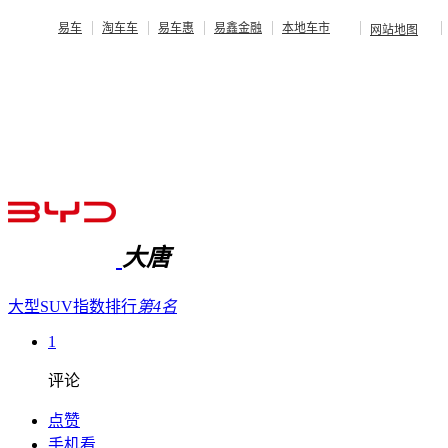
易车
淘车车
易车惠
易鑫金融
本地车市
网站地图
大唐
大型SUV指数排行
第4名
1
评论
点赞
手机看