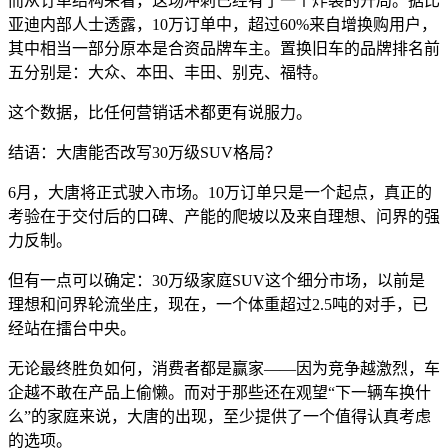
而从订单结构来看，这场冲刺已经有了一个炸裂的开局。据比
亚迪内部人士透露，10万订单中，超过60%来自增换购用户，
其中相当一部分原本是合资品牌车主。置换旧车的品牌排名前
五分别是：大众、本田、丰田、别克、福特。
这个数据，比任何营销话术都更有说服力。
结语：大唐能否改写30万级SUV格局？
6月，大唐将正式驶入市场。10万订单只是一个起点，真正的
考验在于交付后的口碑、产能的爬坡以及来自理想、问界的强
力反制。
但有一点可以确定：30万级家庭SUV这个细分市场，以前是
理想和问界轮流坐庄，现在，一个体重超过2.5吨的对手，已
经站在擂台中央。
无论最终胜负如何，消费者都是赢家——因为竞争越激烈，车
企越不敢在产品上偷懒。而对于那些还在观望“下一辆车换什
么”的家庭来说，大唐的出现，至少提供了一个值得认真考虑
的选项。