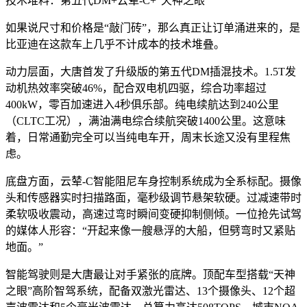
技术堆料：第五代DM+云辇-C+“天神之眼”
如果说尺寸和价格是“敲门砖”，那么真正让订单涌进来的，是
比亚迪在这款车上几乎不计成本的技术堆叠。
动力层面，大唐首发了升级版的第五代DM插混技术。1.5T发
动机热效率突破46%，配合双电机四驱，综合功率超过
400kW，零百加速进入4秒俱乐部。纯电续航达到240公里
（CLTC工况），满油满电综合续航突破1400公里。这意味
着，日常通勤完全可以当纯电车开，周末长途又没有里程焦
虑。
底盘方面，云辇-C智能阻尼车身控制系统成为全系标配。摄像
头和传感器实时扫描路面，毫秒级调节悬架软硬。过减速带时
柔软吸收震动，高速过弯时瞬间变硬抑制侧倾。一位抢先试驾
的媒体人形容：“开起来像一艘悬浮的大船，但劈弯时又紧贴
地面。”
智能驾驶则是大唐最让对手紧张的底牌。顶配车型搭载“天神
之眼”高阶智驾系统，配备双激光雷达、13个摄像头、12个超