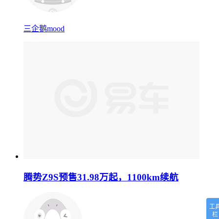
三企鹅mood
腾势Z9S预售31.98万起，1100km续航
工
栏