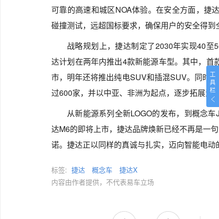
可靠的高速和城区NOA体验。在安全方面，捷达
碰撞测试，远超国标要求，确保用户的安全得到
战略规划上，捷达制定了2030年实现40
达计划在两年内推出4款新能源车型。其中，首
工
市，明年还将推出纯电SUV和插混SUV。同时
具
栏
过600家，并以中亚、非洲为起点，逐步拓展海
从新能源系列全新LOGO的发布，到概念车J
达M6的即将上市，捷达品牌焕新已经不再是一
诺。捷达正以同样的真诚与扎实，迈向智能电动
标签:
捷达
概念车
捷达X
内容由作者提供，不代表易车立场