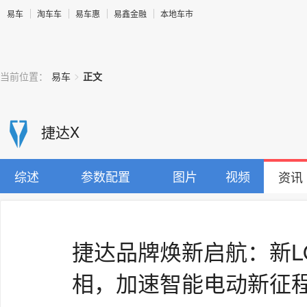
易车
淘车车
易车惠
易鑫金融
本地车市
>
当前位置：
易车
正文
捷达X
综述
参数配置
图片
视频
资讯
捷达品牌焕新启航：新L
相，加速智能电动新征