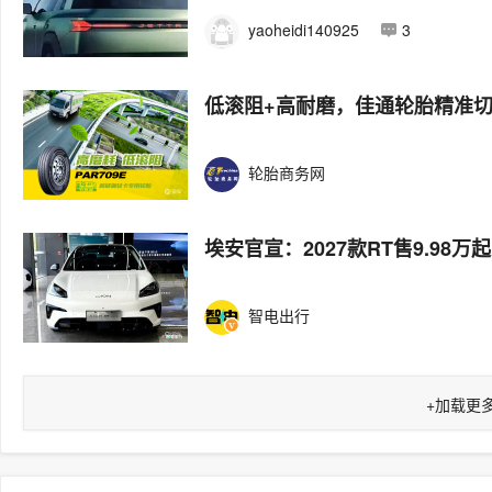
yaoheidi140925
3
低滚阻+高耐磨，佳通轮胎精准
轮胎商务网
埃安官宣：2027款RT售9.98万
智电出行
+
加载更