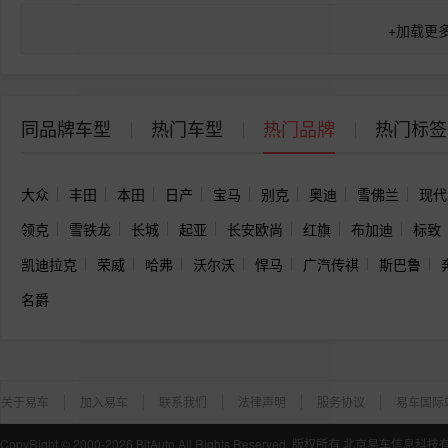
+
加载更
同品牌车型
热门车型
热门品牌
热门标签
大众
丰田
本田
日产
宝马
别克
奥迪
雪佛兰
现代
领克
雪铁龙
长城
起亚
长安欧尚
红旗
布加迪
标致
凯迪拉克
荣威
哈弗
沃尔沃
悍马
广汽传祺
斯巴鲁
名爵
关于易车
加入易车
联系我们
法律声明
服务协议
易车国际
CopyRight ©
2000-2026
BitAuto,All Rights Reserved. 版权所有 北京易车信息