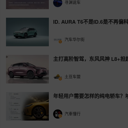
寻渊说车
ID. AURA T6不是ID.6是不
汽车华尔街
主打高阶智驾，东风风神 L8+担
土豆车盟
年轻用户需要怎样的纯电轿车？埃安
汽車懂行