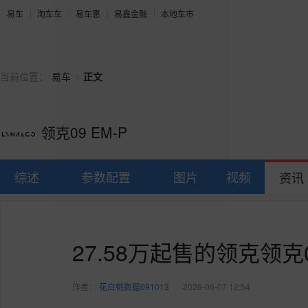
易车
淘车车
易车惠
易鑫金融
本地车市
>
当前位置：
易车
正文
领克09 EM-P
综述
参数配置
图片
视频
资讯
27.58万起售的领克领克
作者：
花白桃数据091013
2026-06-07 12:54