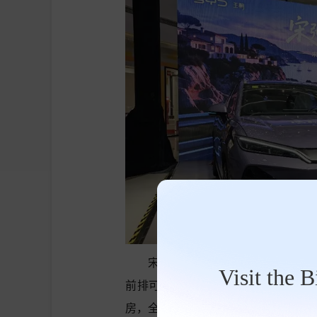
宋Ultra DM-i定位B级SUV
Visit the 
前排可一键放倒，与二排相接，秒变
房，全家露营舒适过夜。同级领先的