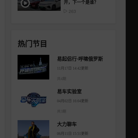
开，下一个是谁？
263
热门节目
易起侣行·呼啸俄罗斯
11月17日 14:42更新
共4期
易车实验室
04月02日 16:04更新
共3期
大力聊车
06月11日 15:51更新