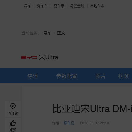
易车
淘车车
易车惠
易鑫金融
本地车市
>
当前位置：
易车
正文
宋Ultra
综述
参数配置
图片
视频
比亚迪宋Ultra D
写评论
作者：
豫车记
2026-06-07 22:10
点赞