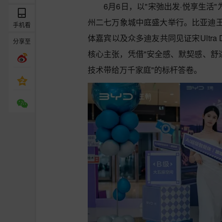
6月6日，以"宋弛出发·悦享生活"为
州二七万象城中庭盛大举行。比亚迪
手机看
体嘉宾以及众多迪友共同见证宋Ultra D
分享至
核心主张，凭借"安全感、默契感、舒
技术带给万千家庭"的标杆答卷。