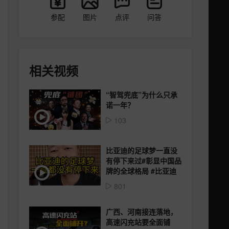
参配
图片
点评
问答
相关视频
“智驾兜底”为什么只承
诺一年？
103
比亚迪的足球梦一直没
有停下来过#彰显中国品
牌的全球格局 #比亚迪
801
广西、河南接连落地，
高速闪充站要全面铺