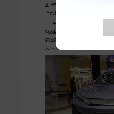
旅行不疲惫。16扬声器DiSound
行更加便捷愉悦。
宋Ultra DM-i CLTC纯电
B级插混SUV真正实现纯电自由。搭载
满油满电综合续航1845公里。从郑
从容抵达，彻底告别里程焦虑。