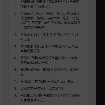
FREELANDER神行者8将于8月14日开启
预售 标配华为ADS 5
全新冠道历经八年等待，第八代车型消息
浮出水面，轴距扩展至 2920 毫米，搭载
2.0T 引擎匹配 10AT 变速箱，这款车型是
否依然值得关注？
全新深蓝S05正式上市 限时优惠价11.59
万元起
乘风破浪 驰行全球2026中国汽车出海上
半年洞察报告
享界G9预售24小时订单量突破10300台
预售价43.98万元起
长城H10正式上市 限时换新价20.18万元
起
东风日产NX7官图 采用全新设计语言
比亚迪方程豹钛9，正式公布！
别克推出限时购车权益 下定别克至境世家
万家版直降2万元