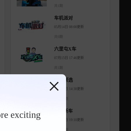
共1期
车机派对
05月14日 08:00更新
共9期
六里屯X车
07月15日 17:46更新
共1期
有车帮选
04月11日 14:38更新
共1474期
智看新车
re exciting
08月06日 19:10更新
共1175期