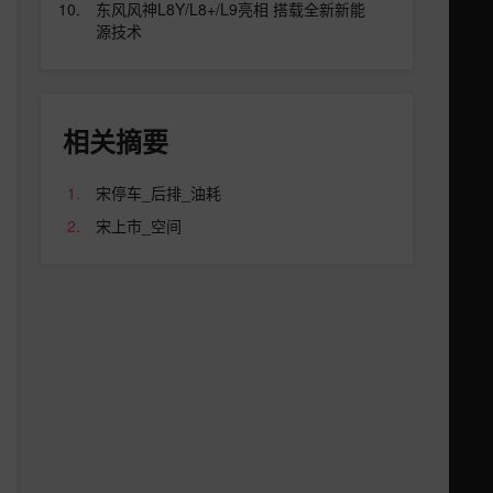
东风风神L8Y/L8+/L9亮相 搭载全新新能
源技术
相关摘要
宋停车_后排_油耗
宋上市_空间