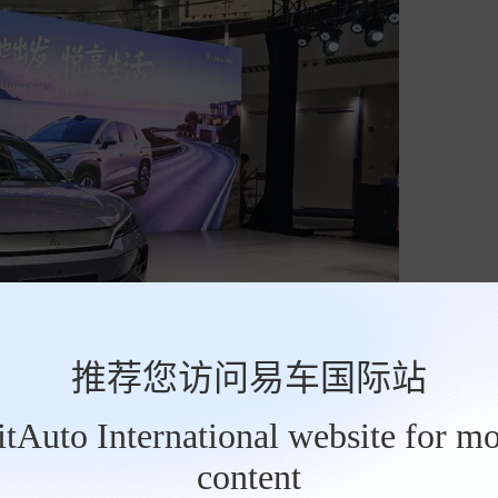
推荐您访问易车国际站
，轴距2840mm，后排腿部空间比同级豪华品牌SUV更大。
BitAuto International website for mo
移动大床；后排放倒，外加超大后备箱，秒变大床
content
女王副驾，拥有按摩、通风、加热、电动腿托，长途