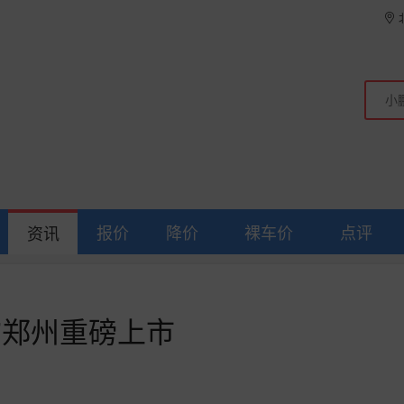
报价
降价
裸车价
点评
资讯
M-i郑州重磅上市