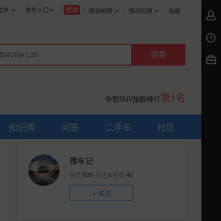
北京
发布入口
登录
网站地图
移动应用
出版
第1名
中型SUV指数排行
知识库
问答
二手车
社区
豫车记
获赞
835
关注
0
粉丝
40
+
关注