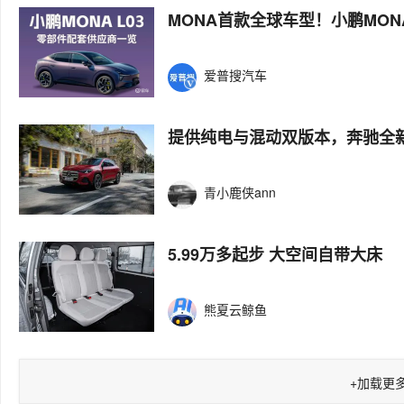
MONA首款全球车型！小鹏MON
爱普搜汽车
提供纯电与混动双版本，奔驰全新
青小鹿侠ann
5.99万多起步 大空间自带大床
熊夏云鲸鱼
+
加载更