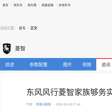
易车
淘车车
易车惠
易鑫金融
本地车市
>
当前位置：
易车
正文
菱智
综述
参数配置
图片
视频
资讯
东风风行菱智家族够务实 
作者：
熊夏云鲸鱼
2026-06-08 07:46