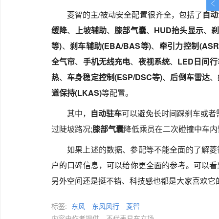
菱智的主/被动安全配置很齐全，包括了
自动
缓降
、
上坡辅助
、
膝部气囊
、
HUD抬头显示
、
刹
等)
、
刹车辅助(EBA/BAS等)
、
牵引力控制(ASR/
全气帘
、
手机无线充电
、
夜视系统
、
LED日间
热
、
车身稳定控制(ESP/DSC等)
、
后倒车雷达
、
道保持(LKAS)
等配置。
其中，
自动驻车
可以避免长时间踩刹车或者
过陡坡路况;
膝部气囊
降低乘员在二次碰撞中车内
如果上述的数据、参配等不能全面的了解菱
户的口碑信息，可以给你更全面的参考。可以看
另外空间还是挺不错、科技感也都是大家喜欢它
标签:
东风
东风风行
菱智
内容由作者提供，不代表易车立场