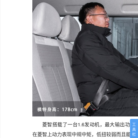
菱智搭载了一台1.6发动机，最大输出功率75
工
具
在菱智上动力表现中规中矩，低扭较弱而且能感觉
栏