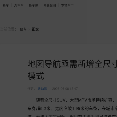
易车
淘车车
易车惠
易鑫金融
本地车市
>
当前位置：
易车
正文
地图导航亟需新增全尺寸S
模式
作者：
敢动派
2026-06-08 18:47
随着全尺寸SUV、大型MPV市场持续扩容
车身超5.2米、宽度突破1.95米的车型，在
滞、无法入库等问题。但目前主流手机导航与车