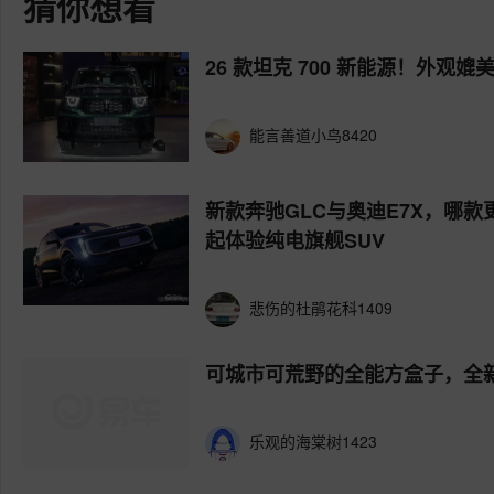
猜你想看
26 款坦克 700 新能源！外观媲美
能言善道小鸟8420
新款奔驰GLC与奥迪E7X，哪款
起体验纯电旗舰SUV
悲伤的杜鹃花科1409
可城市可荒野的全能方盒子，全新深
乐观的海棠树1423