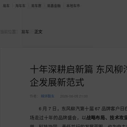
易车
淘车车
易车惠
易鑫金融
本地车市
>
当前位置：
易车
正文
十年深耕启新篇 东风柳
企发展新范式
作者：
辣评酷车
2026-06-08 21:00
6 月 7 日，东风柳汽第十届 67 品牌客户
场走过十年的品牌盛会，以
战略布局、技术攻
举、科技协同、责任并行的发展蓝图，也为自主