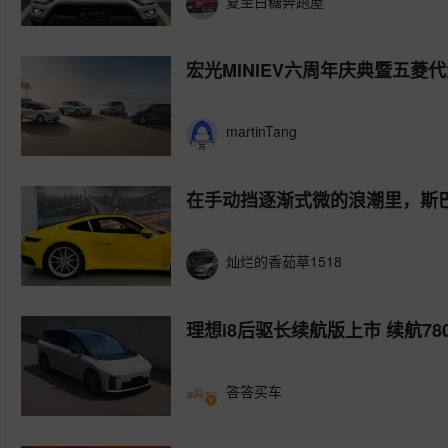
夏至白糖奔跑屋
宏光MINIEV六周年庆典暨五菱
martinTang
在手动挡逐渐式微的浪潮里，斯巴
灿烂的香茹草1518
理想i8后驱长续航版上市 续航780k
答答买车