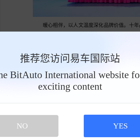
暖心相伴，以人文温度深化品牌价值。十年品
针对女性卡车司机群体，东风柳汽推出 “她・港湾
型，通过隐私隔帘、车载卫生间、紧急求助系统
全与舒适，让奔波的奋斗者收获尊重与温暖。公益
推荐您访问易车国际站
从助学延伸至就业，联合多家龙头企业搭建就业
the BitAuto International website f
扶到发展赋能的跨越。现场还为全球优秀客户颁
exciting content
牌与消费者的距离。
工
具
栏
NO
YES