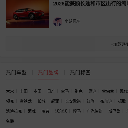
2026能兼顾长途和市区出行的纯
小胡侃车
+
加载更
热门车型
热门品牌
热门标签
大众
丰田
本田
日产
宝马
别克
奥迪
雪佛兰
现代
领克
雪铁龙
长城
起亚
长安欧尚
红旗
布加迪
标致
凯迪拉克
荣威
哈弗
沃尔沃
悍马
广汽传祺
斯巴鲁
名爵