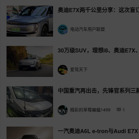
奥迪E7X两千公里分享：这次盲
电动汽车用户联盟
30万级SUV，理想i8、奥迪E7
爱驾天下
中国重汽再出击，先锋官系列三
精彩的草莓蝙蝠1499
1
一汽奥迪A6L e-tron与Audi