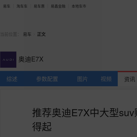
易车
淘车车
易车惠
易鑫金融
本地车市
>
当前位置：
易车
正文
奥迪E7X
综述
参数配置
图片
视频
资讯
推荐奥迪E7X中大型su
得起