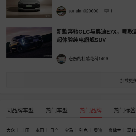
sunalan020606
1
新款奔驰GLC与奥迪E7X，哪款
起体验纯电旗舰SUV
悲伤的杜鹃花科1409
+
加载更
同品牌车型
热门车型
热门品牌
热门标签
大众
丰田
本田
日产
宝马
别克
奥迪
雪佛兰
现代