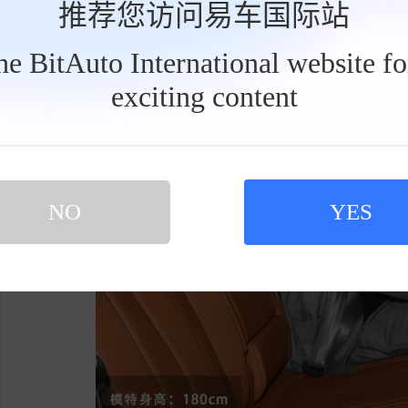
推荐您访问易车国际站
K。
the BitAuto International website f
exciting content
工
具
栏
NO
YES