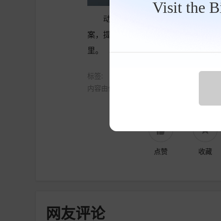
Visit the 
动力相关参数品牌方暂未对外披
案，提供130千瓦、160千瓦两套功
里。
标签:
内容由作者提供，不代表易车立场
点赞
收藏
网友评论