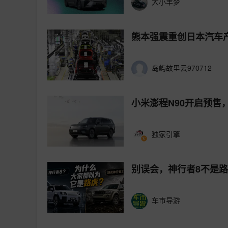
大小羊梦
熊本强震重创日本汽车
岛屿故里云970712
小米澎程N90开启预售
独家引擎
别误会，神行者8不是
车市导游