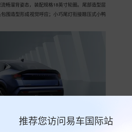
流畅溜背姿态，装配规格18英寸轮圈。尾部造型层
头包围造型形成视觉呼应；小巧尾灯衔接翘压式小鸭
。
推荐您访问易车国际站