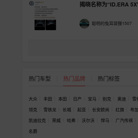
揭晓名称为“ID.ERA
聪明的兔耳袋狸1507
热门车型
热门品牌
热门标签
大众
丰田
本田
日产
宝马
别克
奥迪
雪
领克
雪铁龙
长城
起亚
长安欧尚
红旗
布
凯迪拉克
荣威
哈弗
沃尔沃
悍马
广汽传祺
名爵