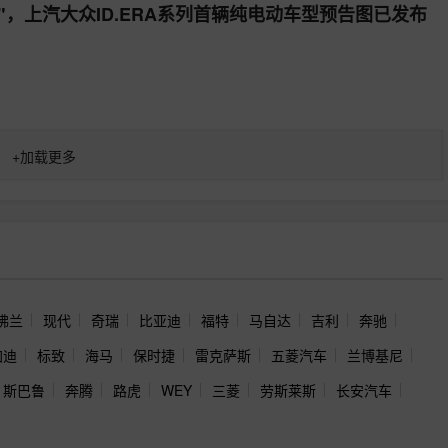
 5X"，上汽大众ID.ERA系列首辆纯电动车型预告图已发布
+
加载更多
佛兰
现代
奇瑞
比亚迪
福特
马自达
吉利
奔驰
加迪
标致
海马
保时捷
雷克萨斯
五菱汽车
兰博基尼
斯巴鲁
奔腾
路虎
WEY
三菱
劳斯莱斯
长安汽车