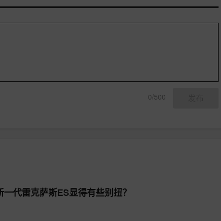
0/500
发布
新一代雷克萨斯ES显得有些别扭？