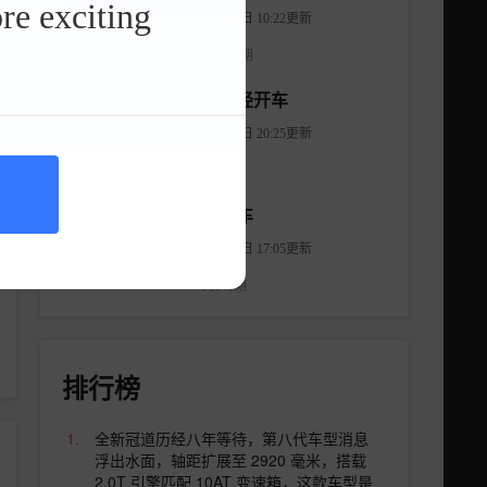
re exciting
08月08日 10:22更新
共2966期
不正经开车
08月18日 20:25更新
共254期
秒懂车
05月05日 17:05更新
共648期
排行榜
全新冠道历经八年等待，第八代车型消息
浮出水面，轴距扩展至 2920 毫米，搭载
2.0T 引擎匹配 10AT 变速箱，这款车型是