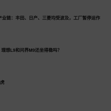
产业链：丰田、日产、三菱均受波及，工厂暂停运作
，理想L9和问界M9还坐得稳吗？
路虎