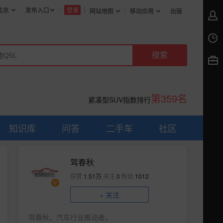
北京
发布入口
登录
网站地图
移动应用
出版
第359名
紧凑型SUV指数排行
知识库
问答
二手车
社区
驾春秋
获赞
1.51万
关注
0
粉丝
1012
+
关注
驾春秋，汽车行业推动者。