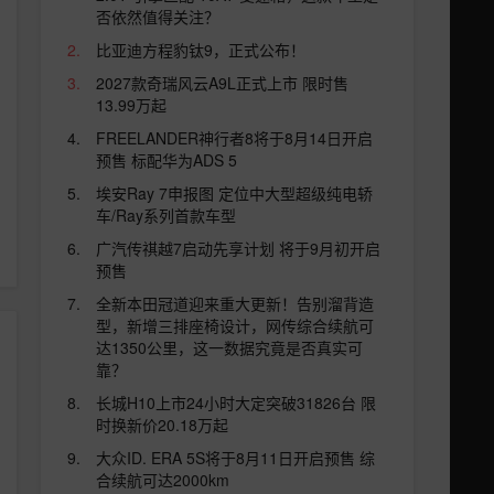
否依然值得关注？
比亚迪方程豹钛9，正式公布！
2027款奇瑞风云A9L正式上市 限时售
13.99万起
FREELANDER神行者8将于8月14日开启
预售 标配华为ADS 5
埃安Ray 7申报图 定位中大型超级纯电轿
车/Ray系列首款车型
广汽传祺越7启动先享计划 将于9月初开启
预售
全新本田冠道迎来重大更新！告别溜背造
型，新增三排座椅设计，网传综合续航可
达1350公里，这一数据究竟是否真实可
靠？
长城H10上市24小时大定突破31826台 限
时换新价20.18万起
大众ID. ERA 5S将于8月11日开启预售 综
合续航可达2000km