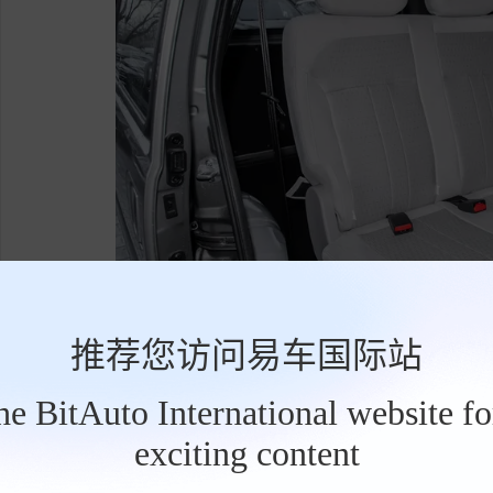
推荐您访问易车国际站
the BitAuto International website f
菱智M5 1.6L 运营型 110L 8座 CNG采
0，匹配手动(MT)变速箱。必定带来令人难以忘
exciting content
工
具
位。
栏