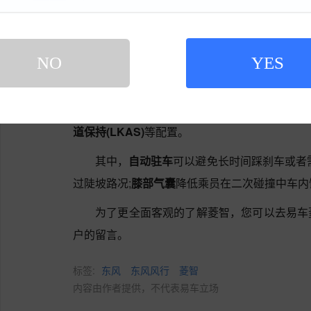
菱智的主/被动安全配置很齐全，包括了
自动
缓降
、
上坡辅助
、
膝部气囊
、
HUD抬头显示
、
刹
NO
YES
等)
、
刹车辅助(EBA/BAS等)
、
牵引力控制(ASR/
全气帘
、
手机无线充电
、
夜视系统
、
LED日间
热
、
车身稳定控制(ESP/DSC等)
、
后倒车雷达
、
道保持(LKAS)
等配置。
其中，
自动驻车
可以避免长时间踩刹车或者
过陡坡路况;
膝部气囊
降低乘员在二次碰撞中车内
为了更全面客观的了解菱智，您可以去易车
户的留言。
标签:
东风
东风风行
菱智
内容由作者提供，不代表易车立场