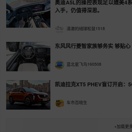
奥迪A5L的操控表现足以媲美
入手，仍值得深思。
清澈的绒球松鼠1518
东风风行菱智家族够务实 够贴心
蓝北星飞鸟160508
凯迪拉克XT5 PHEV盲订开启：
车市百晓生
+
加载更