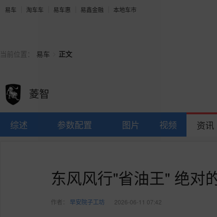
易车
淘车车
易车惠
易鑫金融
本地车市
>
当前位置：
易车
正文
菱智
综述
参数配置
图片
视频
资讯
东风风行"省油王" 绝对
作者：
早安院子工坊
2026-06-11 07:42