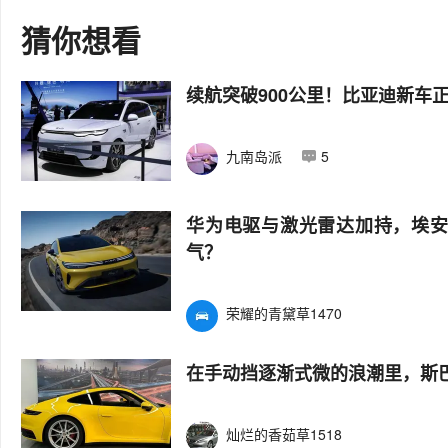
猜你想看
续航突破900公里！比亚迪新车
九南岛派
5
华为电驱与激光雷达加持，埃安
气？
荣耀的青黛草1470
在手动挡逐渐式微的浪潮里，斯巴
灿烂的香茹草1518