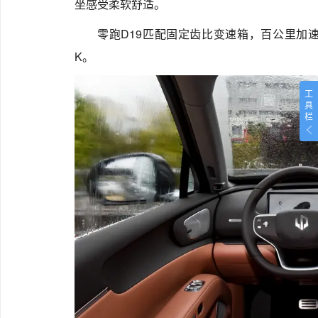
坐感受柔软舒适。
零跑D19匹配固定齿比变速箱，百公里加速
K。
工
具
栏