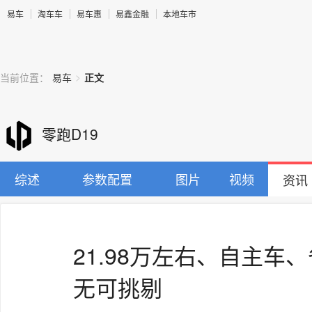
易车
淘车车
易车惠
易鑫金融
本地车市
>
当前位置：
易车
正文
零跑D19
综述
参数配置
图片
视频
资讯
21.98万左右、自主车
无可挑剔