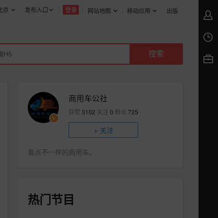
北京
发布入口
登录
网站地图
移动应用
出版
商用车公社
获赞
3102
关注
0
粉丝
725
+
关注
看点不一样的商用车。
热门节目