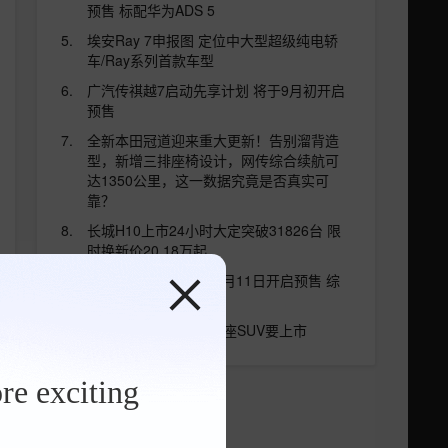
预售 标配华为ADS 5
埃安Ray 7申报图 定位中大型超级纯电轿
车/Ray系列首款车型
广汽传祺越7启动先享计划 将于9月初开启
预售
全新本田冠道迎来重大更新！告别溜背造
型，新增三排座椅设计，网传综合续航可
达1350公里，这一数据究竟是否真实可
靠？
长城H10上市24小时大定突破31826台 限
时换新价20.18万起
大众ID. ERA 5S将于8月11日开启预售 综
合续航可达2000km
8月—9月，又有5款六座SUV要上市
re exciting