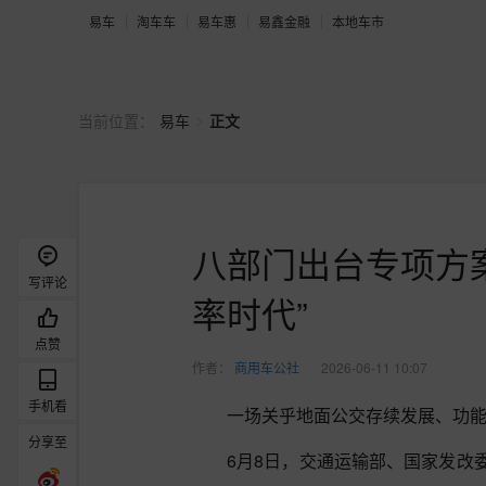
易车
淘车车
易车惠
易鑫金融
本地车市
>
当前位置：
易车
正文
八部门出台专项方
写评论
率时代”
点赞
作者：
商用车公社
2026-06-11 10:07
手机看
一场关乎地面公交存续发展、功
分享至
6月8日，交通运输部、国家发改