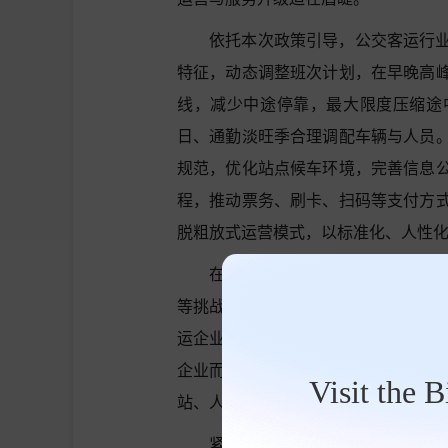
依托本次政策引导，公交客运行
特征，动态调整班次计划，在早晚高
线，减少中途停靠，最大限度压缩途
日、通勤淡旺季合理调配车辆与人员
规范，优化站点候车环境，完善信息
程，推动票务、刷卡、扫码等支付方
脱粗放式运营模式，以标准化、人性
在客运行业整体转型的大背景下
等挑战，不少企业陷入发展瓶颈。而
运企业送来政策东风，也为行业探索
企业而言，都市圈通勤市场稳定且需
Visit the 
站、人员等存量资源的核心阵地。
紧抓政策红利，主动转型创新，