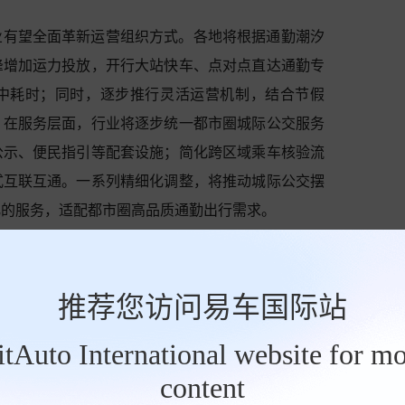
业有望全面革新运营组织方式。各地将根据通勤潮汐
峰增加运力投放，开行大站快车、点对点直达通勤专
中耗时；同时，逐步推行灵活运营机制，结合节假
。在服务层面，行业将逐步统一都市圈城际公交服务
公示、便民指引等配套设施；简化跨区域乘车核验流
式互联互通。一系列精细化调整，将推动城际公交摆
化的服务，适配都市圈高品质通勤出行需求。
，城际公交曾面临市场竞争加剧、传统营收增长乏力
此次专项方案的出台，为深耕城际通勤市场的公交客
推荐您访问易车国际站
新业态、培育新增长点创造有利条件。对于公交客运
求庞大，有望成为企业巩固主业、盘活现有车辆、场
BitAuto International website for mo
content
成为当下公交客运企业突破发展瓶颈的关键。立足城