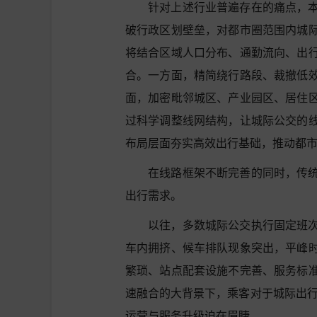
针对上述行业普遍存在的痛点，
破行政区划壁垒，对都市圈范围内城
将结合区域人口分布、通勤流向、出
合。一方面，精简绕行路段、裁撤低
面，加密毗邻城区、产业园区、居住
过科学调整线网结构，让城际公交的
布局层面夯实高效出行基础，推动都
在线路框架不断完善的同时，传
出行需求。
以往，多数城际公交执行固定班
车内拥挤、候车排队现象突出，平峰
繁琐、站点配套设施不完善、服务标
速融合的大背景下，乘客对于城际出行的
运营与服务升级迫在眉睫。