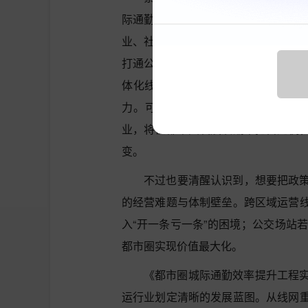
际通勤核心场景，企业可依托自身运
业、社区居民提供专属出行服务，打
打通公交与其他出行方式的衔接链条
体化线网与标准化服务体系，公交客
力。可以预见，未来5年，紧跟政策
业，将在都市圈发展浪潮中抢占先机
变。
不过也要清醒认识到，想要把政
的经营难题与体制壁垒。跨区域运营
入“开一条亏一条”的困境；公交场站
都市圈实现价值最大化。
《都市圈城际通勤效率提升工程实施
运行业划定清晰的发展蓝图。从线网