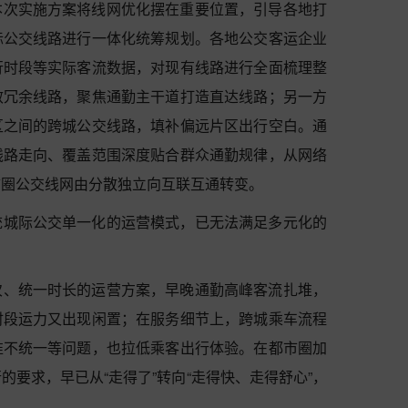
本次实施方案将线网优化摆在重要位置，引导各地打
际公交线路进行一体化统筹规划。各地公交客运企业
行时段等实际客流数据，对现有线路进行全面梳理整
效冗余线路，聚焦通勤主干道打造直达线路；另一方
区之间的跨城公交线路，填补偏远片区出行空白。通
线路走向、覆盖范围深度贴合群众通勤规律，从网络
市圈公交线网由分散独立向互联互通转变。
统城际公交单一化的运营模式，已无法满足多元化的
次、统一时长的运营方案，早晚通勤高峰客流扎堆，
时段运力又出现闲置；在服务细节上，跨城乘车流程
准不统一等问题，也拉低乘客出行体验。在都市圈加
要求，早已从“走得了”转向“走得快、走得舒心”，