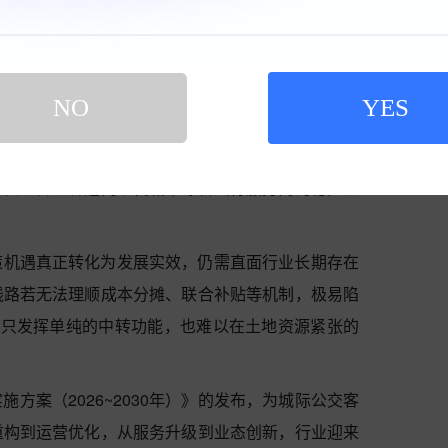
力与线路优势，大力发展定制通勤公交，面向园区企
造差异化产品；同时加强与周边交通业态协同联动，
，延伸服务触角，拓展经营边界。除此之外，依托一
NO
YES
运行业还能进一步提升品牌影响力，增强市场竞争
导向、深耕通勤市场、坚持服务创新的公交客运企
，实现传统客运向现代城市综合出行服务商的稳步蜕
策机遇真正转化为发展实效，仍需直面行业长期存在
线路若无法理顺成本分摊、联合补贴等机制，极易陷
若只发挥单纯的中转功能，也难以在土地资源紧张的
方案（2026~2030年）》的发布，为城际公交客
重构到运营优化，从服务升级到业态创新，行业迎来