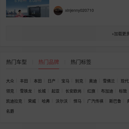
xinjenny020710
+
加载更
热门车型
热门品牌
热门标签
大众
丰田
本田
日产
宝马
别克
奥迪
雪佛兰
现代
领克
雪铁龙
长城
起亚
长安欧尚
红旗
布加迪
标致
凯迪拉克
荣威
哈弗
沃尔沃
悍马
广汽传祺
斯巴鲁
名爵