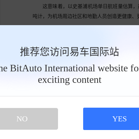
这意味着，以史基浦机场单日航班量估算，
吨计，为机场周边社区和地勤人员创造更健康、
标签:
电动
内容由作者提供，不代表易车立场
推荐您访问易车国际站
the BitAuto International website f
exciting content
工
点赞
收藏
具
栏
NO
YES
网友评论