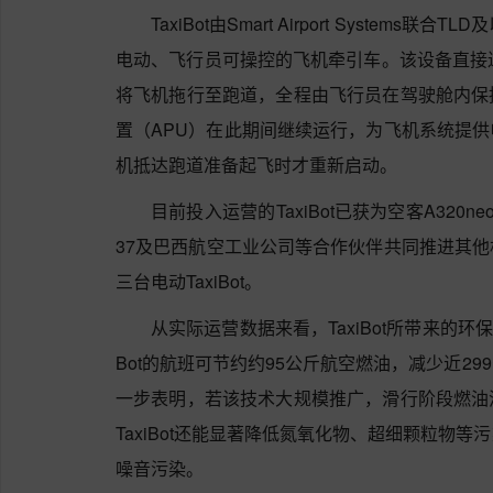
TaxiBot由Smart Airport Syste
电动、飞行员可操控的飞机牵引车。该设备直接
将飞机拖行至跑道，全程由飞行员在驾驶舱内保
置（APU）在此期间继续运行，为飞机系统提
机抵达跑道准备起飞时才重新启动。
目前投入运营的TaxiBot已获为空客A32
37及巴西航空工业公司等合作伙伴共同推进其
三台电动TaxiBot。
从实际运营数据来看，TaxiBot所带来的环
Bot的航班可节约约95公斤航空燃油，减少近2
一步表明，若该技术大规模推广，滑行阶段燃油
TaxiBot还能显著降低氮氧化物、超细颗粒物
噪音污染。