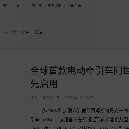
易车
淘车车
易车惠
易鑫金融
本地车市
>
当前位置：
易车
正文
全球首款电动牵引车问世
先启用
作者：
CNMO科技
2026-06-12 10:27
【CNMO科技消息】荷兰阿姆斯特丹史基
引车TaxiBot，该设备可在航班起飞前将客机
动机。这项由机场联合易捷航空、空客及地勤服