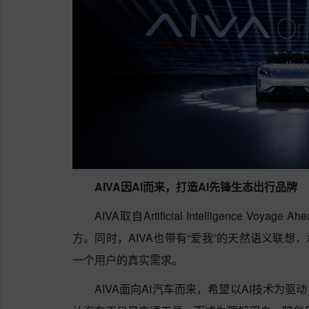
AIVA因AI而来，打造AI先锋生态出行品牌
AIVA取自Artificial Intelligence 
方。同时，AIVA也带有“爱我”的天然语义联想
一个用户的真实需求。
AIVA面向AI汽车而来，希望以AI技术为