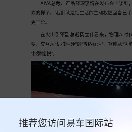
AIVA总裁、产品经理李博在发布会上谈到
欢的样子。“我们就是把生活的主动权握回自己
更丰盈。”
在火山引擎副总裁杨立伟看来，物理AI时
变：交互从“机械生硬”到“普适鲜活”，智能从“功能
“松弛愉悦”。
推荐您访问易车国际站