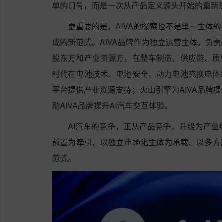
单的口号，而是一次从产品定义源头开始的重新
更重要的是，AIVA的探索也不是单一主体
成的新范式。AIVA品牌作为独立运营主体，负
股东方和产业资源方，在整车制造、供应链、质
时代在电池技术、电池安全、动力电池充换电体
平台提供产业资源支持；火山引擎为AIVA品牌
助AIVA品牌提升AI汽车交互体验。
AI汽车的竞争，正从产品竞争，升级为产业组
前置为牵引、以独立市场化主体为承载、以多方
范式。