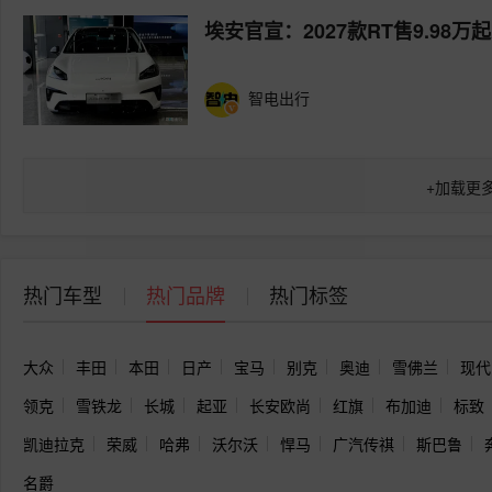
埃安官宣：2027款RT售9.98万
智电出行
+
加载更
热门车型
热门品牌
热门标签
大众
丰田
本田
日产
宝马
别克
奥迪
雪佛兰
现代
领克
雪铁龙
长城
起亚
长安欧尚
红旗
布加迪
标致
凯迪拉克
荣威
哈弗
沃尔沃
悍马
广汽传祺
斯巴鲁
名爵