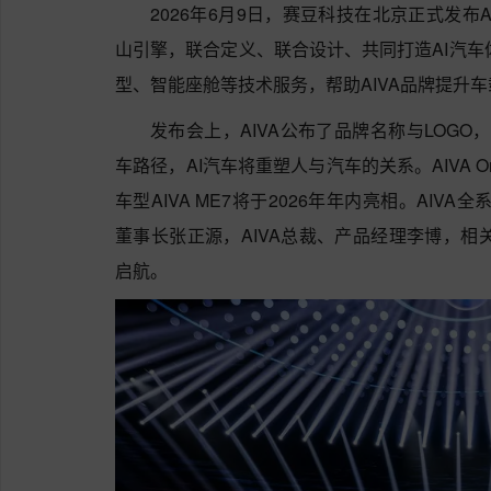
2026年6月9日，赛豆科技在北京正式发布
山引擎，联合定义、联合设计、共同打造AI汽车
型、智能座舱等技术服务，帮助AIVA品牌提升
发布会上，AIVA公布了品牌名称与LOGO，
车路径，AI汽车将重塑人与汽车的关系。AIVA Ori
车型AIVA ME7将于2026年年内亮相。AIVA
董事长张正源，AIVA总裁、产品经理李博，相
启航。