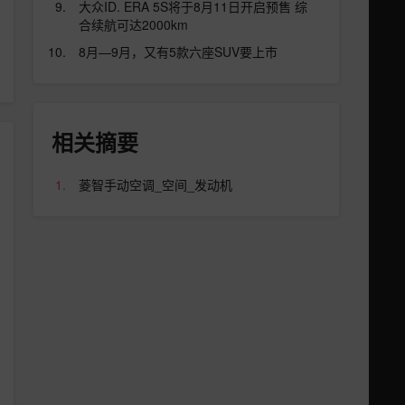
大众ID. ERA 5S将于8月11日开启预售 综
合续航可达2000km
8月—9月，又有5款六座SUV要上市
相关摘要
菱智手动空调_空间_发动机