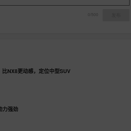
0/500
发布
，比NX8更动感，定位中型SUV
动力强劲