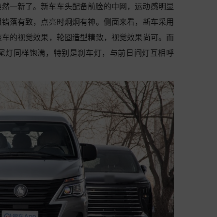
焕然一新了。新车车头配备前脸的中网，运动感明显
组错落有致，点亮时炯炯有神。侧面来看，新车采用
该车的视觉效果，轮圈造型精致，视觉效果尚可。而
尾灯同样饱满，特别是刹车灯，与前日间灯互相呼