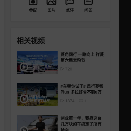
参配
图片
点评
问答
相关视频
菱角同行 一路向上 祥菱
第六届宠粉节
720
#车替你试了# 风行菱智
Plus 多拉好省不到8万
1374
1
创业第一年，我靠这台
几万块的车搞定了所有
场面