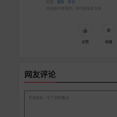
标签:
菱智
车长
内容由作者提供，不代表易车立场
点赞
收藏
网友评论
登录易车，写下您的槽点