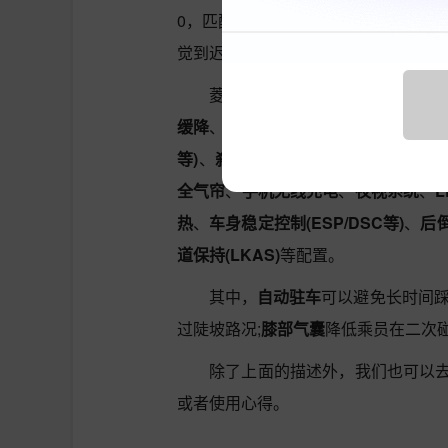
0，匹配手动(MT)变速箱。1.6发
觉到迟滞。在5-8万MPV车型中排在2
菱智的主/被动安全配置很齐全，
缓降
、
上坡辅助
、
膝部气囊
、
HUD抬
等)
、
刹车辅助(EBA/BAS等)
、
牵引力控
全气帘
、
手机无线充电
、
夜视系统
、
热
、
车身稳定控制(ESP/DSC等)
、
后
道保持(LKAS)
等配置。
其中，
自动驻车
可以避免长时间踩
过陡坡路况;
膝部气囊
降低乘员在二次
除了上面的描述外，我们也可以
或者使用心得。