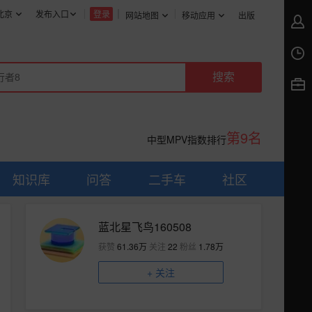
北京
发布入口
登录
网站地图
移动应用
出版
第9名
中型MPV指数排行
知识库
问答
二手车
社区
蓝北星飞鸟160508
获赞
61.36万
关注
22
粉丝
1.78万
+
关注