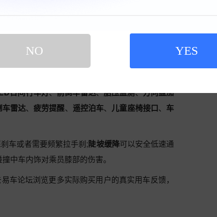
动机搭配在菱智上动力表现中规中矩，低扭较弱而且能感
位。
包括了
自动泊车
、
零胎压续航轮胎
、
自动驻车
、
陡坡
NO
YES
头显示
、
刹车防抱死(ABS)
、
制动力分配(EBD/CBC
制(ASR/TCS等)
、
主动降噪
、
发动机启停
、
侧安
LED日间行车灯
、
前倒车雷达
、
胎压监测
、
方向盘加
倒车雷达
、
疲劳提醒
、
遥控泊车
、
儿童座椅接口
、
车
刹车或者需要频繁拉手刹;
陡坡缓降
可以安全低速通
碰撞中车内饰对乘员膝部的伤害。
去易车论坛浏览更多实际购买用户的真实用车反馈，