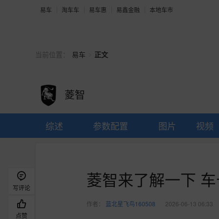
易车
淘车车
易车惠
易鑫金融
本地车市
>
当前位置：
易车
正文
菱智
综述
参数配置
图片
视频
菱智来了解一下 车长
写评论
作者：
蓝北星飞鸟160508
2026-06-13 06:33
点赞