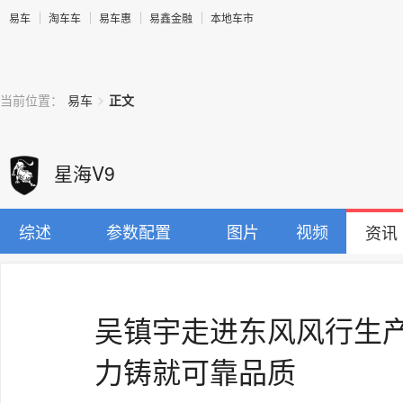
易车
淘车车
易车惠
易鑫金融
本地车市
>
当前位置：
易车
正文
星海V9
综述
参数配置
图片
视频
资讯
吴镇宇走进东风风行生产
力铸就可靠品质