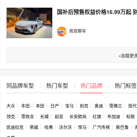
国补后预售权益价格16.99万起 
苑叔聊车
+
加载更
同品牌车型
热门车型
热门品牌
热门标签
大众
丰田
本田
日产
宝马
别克
奥迪
雪佛兰
现代
领克
雪铁龙
长城
起亚
长安欧尚
红旗
布加迪
标致
凯迪拉克
荣威
哈弗
沃尔沃
悍马
广汽传祺
斯巴鲁