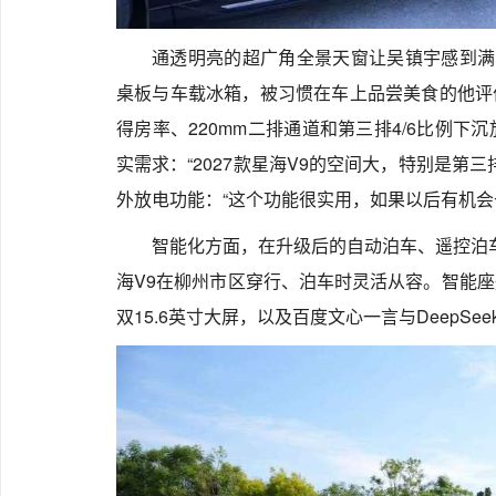
通透明亮的超广角全景天窗让吴镇宇感到满
桌板与车载冰箱，被习惯在车上品尝美食的他评价为“
得房率、220mm二排通道和第三排4/6比例
实需求：“2027款星海V9的空间大，特别是第
外放电功能：“这个功能很实用，如果以后有机会
智能化方面，在升级后的自动泊车、遥控泊车
海V9在柳州市区穿行、泊车时灵活从容。智能座
双15.6英寸大屏，以及百度文心一言与DeepSe