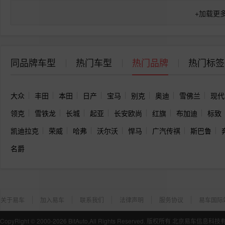
+
加载更
同品牌车型
热门车型
热门品牌
热门标签
大众
丰田
本田
日产
宝马
别克
奥迪
雪佛兰
现代
领克
雪铁龙
长城
起亚
长安欧尚
红旗
布加迪
标致
凯迪拉克
荣威
哈弗
沃尔沃
悍马
广汽传祺
斯巴鲁
名爵
关于易车
加入易车
联系我们
法律声明
服务协议
易车国际
CopyRight ©
2000-2026
BitAuto,All Rights Reserved. 版权所有 北京易车信息