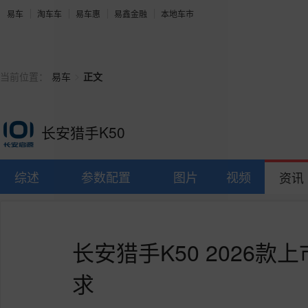
易车
淘车车
易车惠
易鑫金融
本地车市
>
当前位置：
易车
正文
长安猎手K50
综述
参数配置
图片
视频
资讯
长安猎手K50 2026款
求