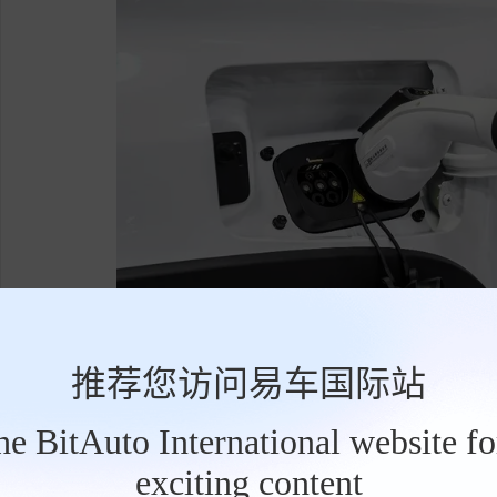
推荐您访问易车国际站
the BitAuto International website f
exciting content
工
新车全系标配30kW外放电功能，并支持22
具