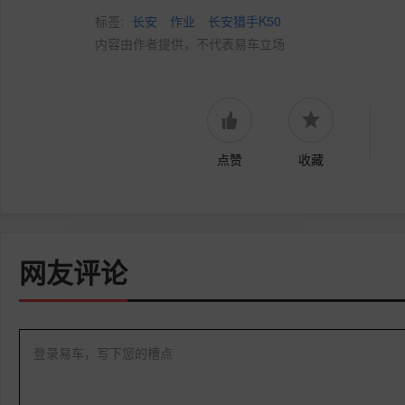
标签:
长安
作业
长安猎手K50
内容由作者提供，不代表易车立场
点赞
收藏
网友评论
登录易车，写下您的槽点