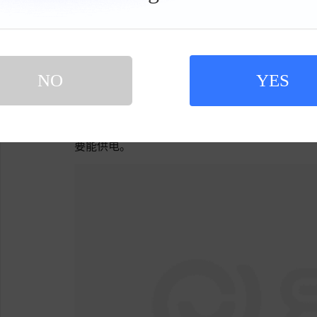
栏
按照官方数据，可支持农业无人机长时间连续作
供电需求。
如果把这些升级放在一起看，会发现长安猎手K
NO
YES
过去用户选择皮卡，首先考虑的是拉货、越
工设备等电动化程度越来越高，一部分用户开始
要能供电。