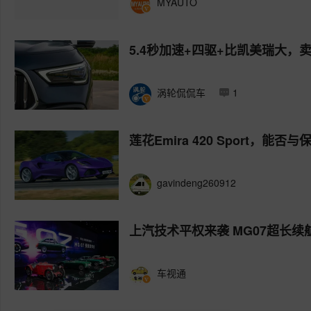
MYAUTO
5.4秒加速+四驱+比凯美瑞大，卖1
涡轮侃侃车
1
莲花Emira 420 Sport，能否
gavindeng260912
上汽技术平权来袭 MG07超长
车视通