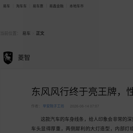
易车
淘车车
易车惠
易鑫金融
本地车市
>
当前位置：
易车
正文
菱智
东风风行终于亮王牌，
作者：
早安院子工坊
2026-06-14 07:07
这款汽车的车身线条，给人印象会非常的深
车头显得厚重，两侧犀利的大灯造型，内部灯