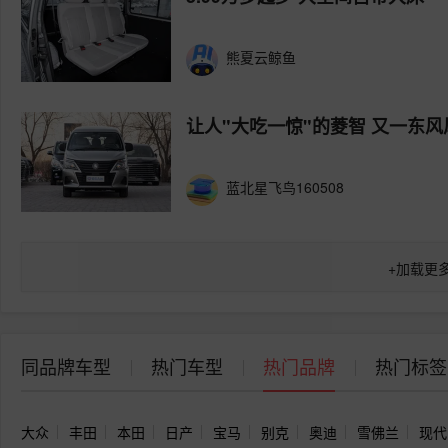
熊夏云鲸鱼
让人"大吃一惊"的菱智 又一东
蓝北星飞鸟160508
+
加载更
同品牌车型
热门车型
热门品牌
热门标签
大众
丰田
本田
日产
宝马
别克
奥迪
雪佛兰
现代