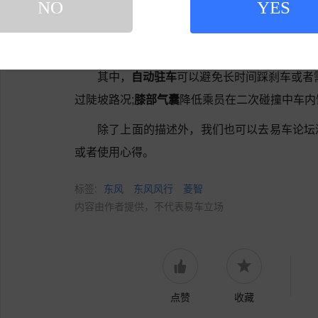
全气帘
、
手机无线充电
、
夜视系统
、
LED日间
NO
YES
热
、
车身稳定控制(ESP/DSC等)
、
后倒车雷达
、
道保持(LKAS)
等配置。
其中，
自动驻车
可以避免长时间踩刹车或者
过陡坡路况;
膝部气囊
降低乘员在二次碰撞中车内
除了上面的描述外，我们也可以去易车论坛
或者使用心得。
标签:
东风
东风风行
菱智
内容由作者提供，不代表易车立场
点赞
收藏