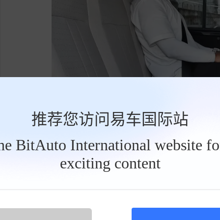
推荐您访问易车国际站
菱智搭载了一台1.6发动机，最大输出功率7
the BitAuto International website f
以忘怀的操控魅力。在5-8万MPV车型中排在3位
exciting content
工
具
菱智的主/被动安全配置很齐全，包括了
自动
栏
缓降
、
上坡辅助
、
膝部气囊
、
HUD抬头显示
、
刹
等)
、
刹车辅助(EBA/BAS等)
、
牵引力控制(ASR/