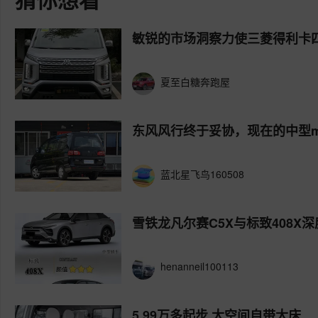
敏锐的市场洞察力使三菱得利卡
夏至白糖奔跑屋
东风风行终于妥协，现在的中型m
蓝北星飞鸟160508
雪铁龙凡尔赛C5X与标致408X
henanneil100113
5.99万多起步 大空间自带大床