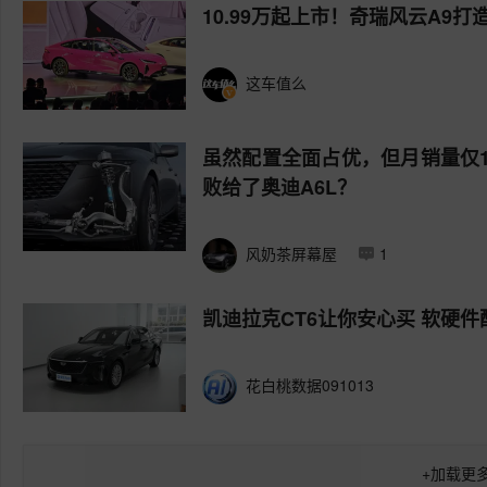
10.99万起上市！奇瑞风云A9
这车值么
虽然配置全面占优，但月销量仅1
败给了奥迪A6L？
风奶茶屏幕屋
1
凯迪拉克CT6让你安心买 软硬件
花白桃数据091013
+
加载更