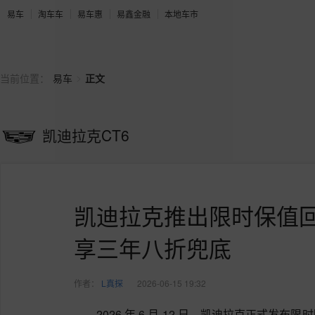
易车
淘车车
易车惠
易鑫金融
本地车市
>
当前位置：
易车
正文
凯迪拉克CT6
凯迪拉克推出限时保值回
享三年八折兜底
作者：
L真探
2026-06-15 19:32
2026 年 6 月 12 日，凯迪拉克正式