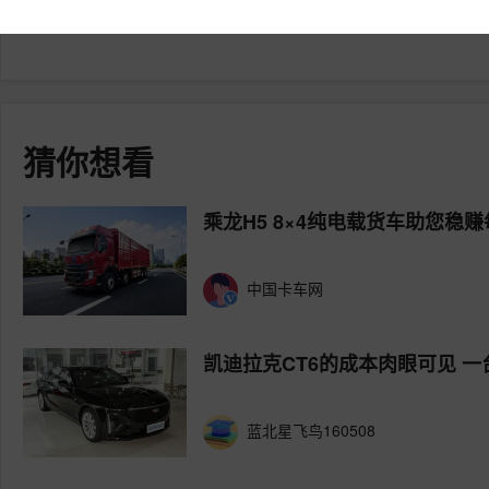
你好！
猜你想看
乘龙H5 8×4纯电载货车助您稳
中国卡车网
凯迪拉克CT6的成本肉眼可见 
蓝北星飞鸟160508