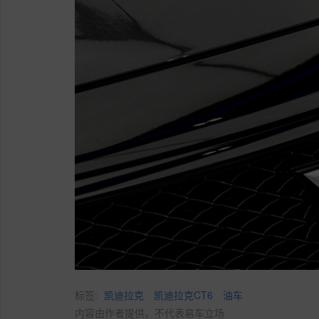
标签:
凯迪拉克
凯迪拉克CT6
油车
内容由作者提供，不代表易车立场