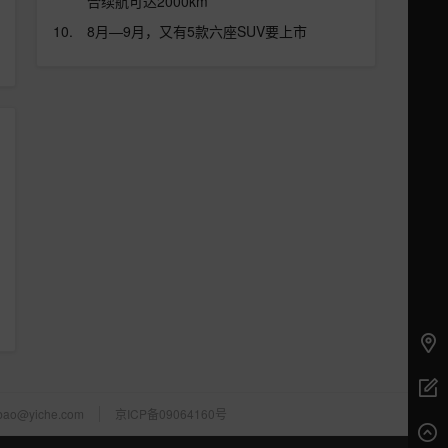
合续航可达2000km
8月—9月，又有5款六座SUV要上市
bao@yiche.com
京ICP备09064160号