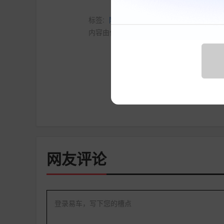
标签:
阿维塔
发布
阿维塔07L
内容由作者提供，不代表易车立场
点赞
收藏
网友评论
登录易车，写下您的槽点