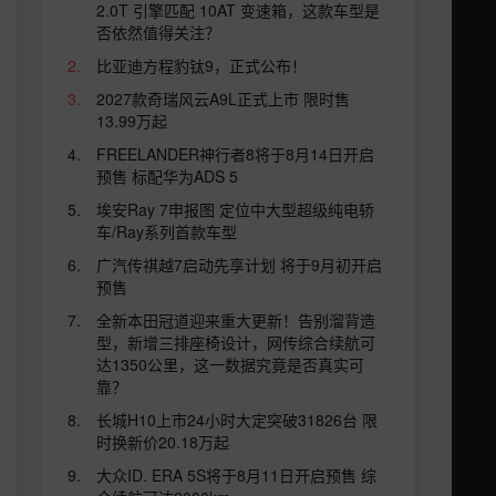
2.0T 引擎匹配 10AT 变速箱，这款车型是
否依然值得关注？
比亚迪方程豹钛9，正式公布！
2027款奇瑞风云A9L正式上市 限时售
13.99万起
FREELANDER神行者8将于8月14日开启
预售 标配华为ADS 5
埃安Ray 7申报图 定位中大型超级纯电轿
车/Ray系列首款车型
广汽传祺越7启动先享计划 将于9月初开启
预售
全新本田冠道迎来重大更新！告别溜背造
型，新增三排座椅设计，网传综合续航可
达1350公里，这一数据究竟是否真实可
靠？
长城H10上市24小时大定突破31826台 限
时换新价20.18万起
大众ID. ERA 5S将于8月11日开启预售 综