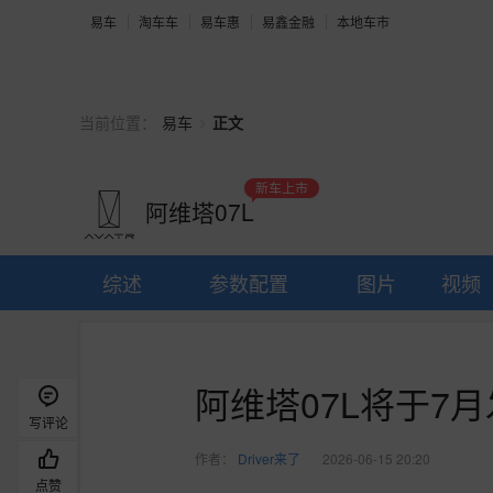
易车
淘车车
易车惠
易鑫金融
本地车市
>
当前位置：
易车
正文
新车上市
阿维塔07L
综述
参数配置
图片
视频
阿维塔07L将于7
写评论
作者：
Driver来了
2026-06-15 20:20
点赞