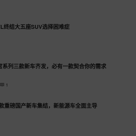
07L终结大五座SUV选择困难症
官系列三款新车齐发，必有一款契合你的需求
1
：8 款重磅国产新车集结，新能源车全面主导