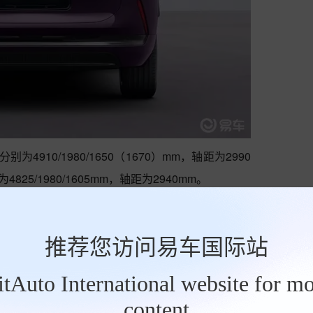
4910/1980/1650（1670）mm，轴距为2990
25/1980/1605mm，轴距为2940mm。
T增程系统，增程器最大功率110千瓦，单电机版最大
分别为131千瓦/200千瓦/200千瓦，WLTC工况
推荐您访问易车国际站
；纯电版车型单电机版最大功率305千瓦，三电机版每个
251千瓦。
BitAuto International website for mo
content