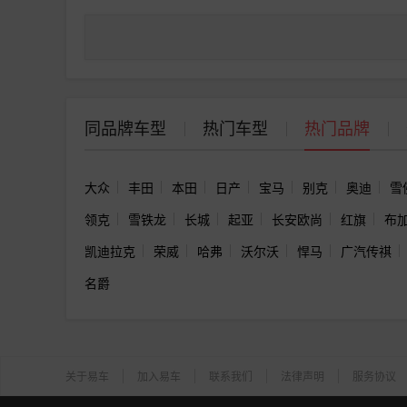
同品牌车型
热门车型
热门品牌
大众
丰田
本田
日产
宝马
别克
奥迪
雪
领克
雪铁龙
长城
起亚
长安欧尚
红旗
布
凯迪拉克
荣威
哈弗
沃尔沃
悍马
广汽传祺
名爵
关于易车
加入易车
联系我们
法律声明
服务协议