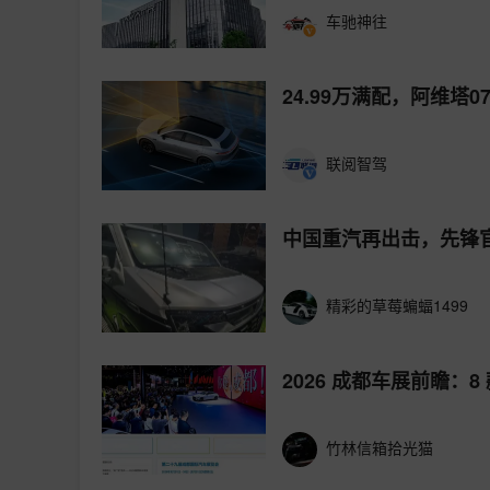
车驰神往
24.99万满配，阿维塔
联阅智驾
中国重汽再出击，先锋
精彩的草莓蝙蝠1499
2026 成都车展前瞻
竹林信箱拾光猫