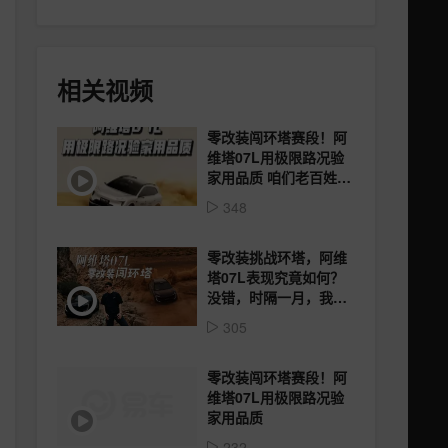
相关视频
零改装闯环塔赛段！阿
维塔07L用极限路况验
家用品质 咱们老百姓买
车，心里最没底的其实
348
就仨字儿——可靠
零改装挑战环塔，阿维
塔07L表现究竟如何？
没错，时隔一月，我再
次踏上了环塔征途
305
零改装闯环塔赛段！阿
维塔07L用极限路况验
家用品质
232