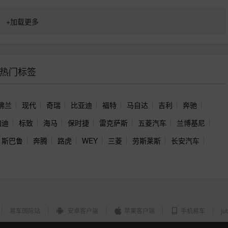
+
加载更多
热门标签
佛兰
现代
奇瑞
比亚迪
福特
马自达
吉利
奔驰
加迪
标致
海马
保时捷
雷克萨斯
五菱汽车
兰博基尼
斯巴鲁
奔腾
路虎
WEY
三菱
劳斯莱斯
长安汽车
易车国际站
安卓客户端
苹果客户端
手机易车
ju