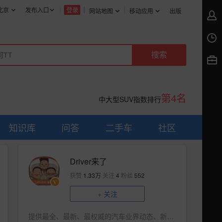
北京
发布入口
登录
网站地图
移动应用
出版
第4名
中大型SUV指数排行
知识库
问答
二手车
社区
Driver来了
获赞
1.33万
关注
4
粉丝
552
+
关注
提供最全、最新、最权威的汽车业界动态、新车资讯