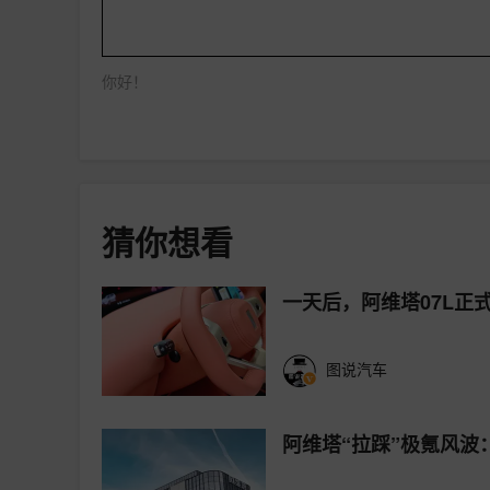
你好！
猜你想看
一天后，阿维塔07L正
图说汽车
阿维塔“拉踩”极氪风波