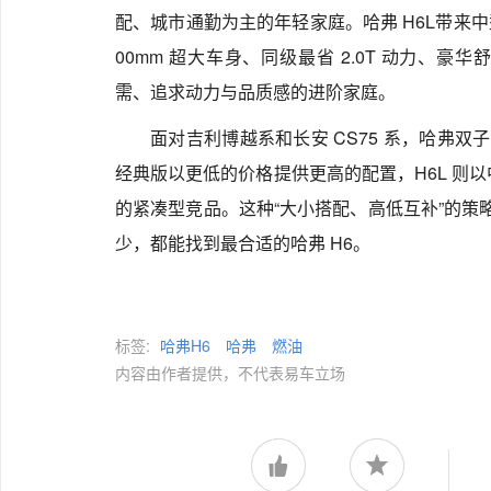
配、城市通勤为主的年轻家庭。哈弗 H6L带来中型 
00mm 超大车身、同级最省 2.0T 动力、
需、追求动力与品质感的进阶家庭。
面对吉利博越系和长安 CS75 系，哈弗双
经典版以更低的价格提供更高的配置，H6L 则以中型
的紧凑型竞品。这种“大小搭配、高低互补”的策略
少，都能找到最合适的哈弗 H6。
标签:
哈弗H6
哈弗
燃油
内容由作者提供，不代表易车立场