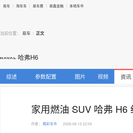
易车
淘车车
易车惠
易鑫金融
本地车市
>
当前位置：
易车
正文
哈弗H6
综述
参数配置
图片
视频
资讯
家用燃油 SUV 哈弗 H6 
作者：
睛彩车市
2026-06-15 22:05