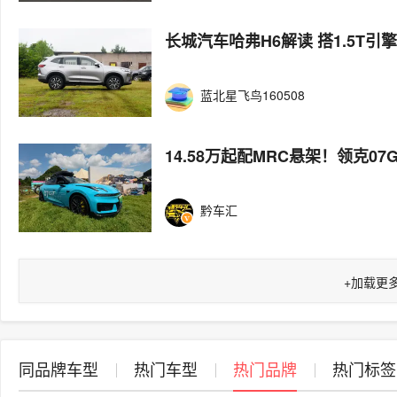
长城汽车哈弗H6解读 搭1.5T引擎
蓝北星飞鸟160508
14.58万起配MRC悬架！领克0
黔车汇
+
加载更
同品牌车型
热门车型
热门品牌
热门标签