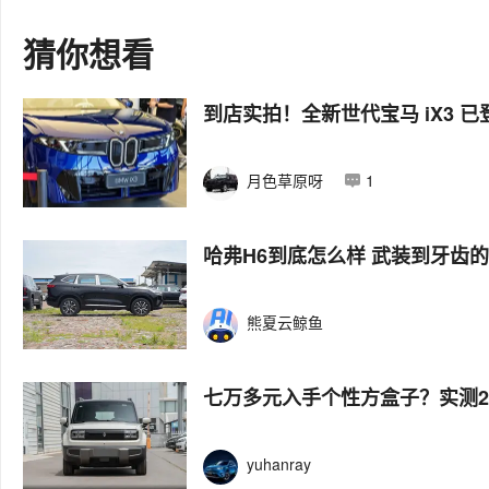
猜你想看
到店实拍！全新世代宝马 iX3 
月色草原呀
1
哈弗H6到底怎么样 武装到牙齿的
熊夏云鲸鱼
七万多元入手个性方盒子？实测2
yuhanray